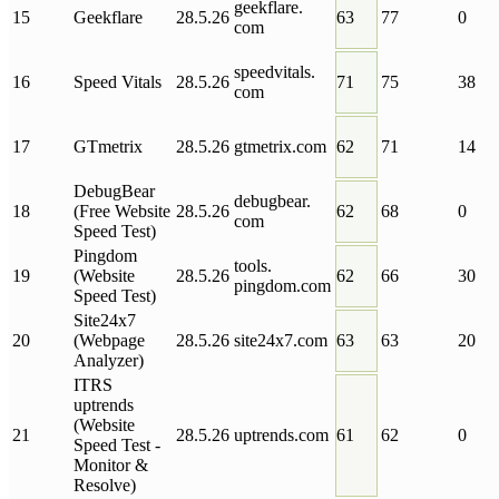
geekflare
.
15
Geekflare
28.5.26
63
77
0
com
speedvitals
.
16
Speed Vitals
28.5.26
71
75
38
com
17
GTmetrix
28.5.26
gtmetrix
.
com
62
71
14
DebugBear
debugbear
.
18
(Free Website
28.5.26
62
68
0
com
Speed Test)
Pingdom
tools
.
19
(Website
28.5.26
62
66
30
pingdom
.
com
Speed Test)
Site24x7
20
(Webpage
28.5.26
site24x7
.
com
63
63
20
Analyzer)
ITRS
uptrends
(Website
21
28.5.26
uptrends
.
com
61
62
0
Speed Test -
Monitor &
Resolve)