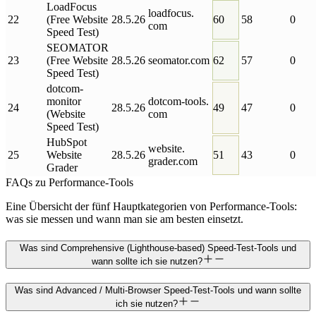
LoadFocus
loadfocus
.
22
(Free Website
28.5.26
60
58
0
com
Speed Test)
SEOMATOR
23
(Free Website
28.5.26
seomator
.
com
62
57
0
Speed Test)
dotcom-
monitor
dotcom-tools
.
24
28.5.26
49
47
0
(Website
com
Speed Test)
HubSpot
website
.
25
Website
28.5.26
51
43
0
grader
.
com
Grader
FAQs zu Performance-Tools
Eine Übersicht der fünf Hauptkategorien von Performance-Tools:
was sie messen und wann man sie am besten einsetzt.
Was sind Comprehensive (Lighthouse-based) Speed-Test-Tools und
wann sollte ich sie nutzen?
Was sind Advanced / Multi-Browser Speed-Test-Tools und wann sollte
ich sie nutzen?