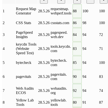
Request Map
requestmap
.
1
28.5.26
88
100
100
Generator
webperf
.
tools
2
CSS Stats
28.5.26
cssstats
.
com
86
98
100
PageSpeed
pagespeed
.
3
28.5.26
84
94
72
Insights
web
.
dev
keycdn Tools
tools
.
keycdn
.
4
(Website
28.5.26
83
94
71
com
Speed Test)
bytecheck
.
5
bytecheck
28.5.26
85
94
100
com
pagevitals
.
6
pagevitals
28.5.26
90
94
83
com
Web Audits
webaudits
.
7
28.5.26
92
94
74
ECOS
org
Yellow Lab
yellowlab
.
8
28.5.26
80
91
87
Tools
tools