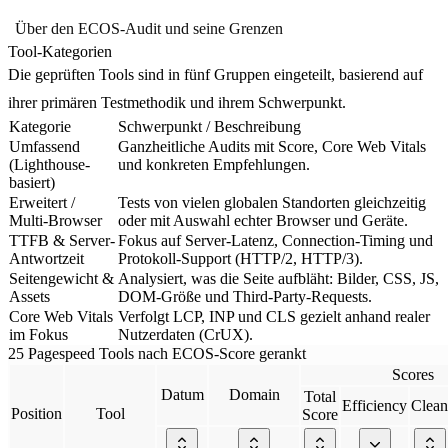
Über den ECOS-Audit und seine Grenzen
Tool-Kategorien
Die geprüften Tools sind in fünf Gruppen eingeteilt, basierend auf
ihrer primären Testmethodik und ihrem Schwerpunkt.
Kategorie
Schwerpunkt / Beschreibung
Umfassend
Ganzheitliche Audits mit Score, Core Web Vitals
(Lighthouse-
und konkreten Empfehlungen.
basiert)
Erweitert /
Tests von vielen globalen Standorten gleichzeitig
Multi-Browser
oder mit Auswahl echter Browser und Geräte.
TTFB & Server-
Fokus auf Server-Latenz, Connection-Timing und
Antwortzeit
Protokoll-Support (HTTP/2, HTTP/3).
Seitengewicht &
Analysiert, was die Seite aufbläht: Bilder, CSS, JS,
Assets
DOM-Größe und Third-Party-Requests.
Core Web Vitals
Verfolgt LCP, INP und CLS gezielt anhand realer
im Fokus
Nutzerdaten (CrUX).
25 Pagespeed Tools nach ECOS-Score gerankt
Scores
Datum
Domain
Total
Efficiency
Clean
Position
Tool
Score