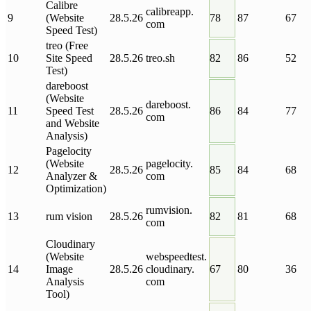
Calibre
calibreapp
.
9
(Website
28.5.26
78
87
67
com
Speed Test)
treo (Free
10
Site Speed
28.5.26
treo
.
sh
82
86
52
Test)
dareboost
(Website
dareboost
.
11
Speed Test
28.5.26
86
84
77
com
and Website
Analysis)
Pagelocity
(Website
pagelocity
.
12
28.5.26
85
84
68
Analyzer &
com
Optimization)
rumvision
.
13
rum vision
28.5.26
82
81
68
com
Cloudinary
(Website
webspeedtest
.
14
Image
28.5.26
cloudinary
.
67
80
36
Analysis
com
Tool)