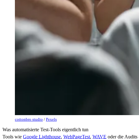
cottonbro studio
/
Pexels
Was automatisierte Test-Tools eigentlich tun
Tools wie
Google Lighthouse
,
WebPageTest
,
WAVE
oder die Audits