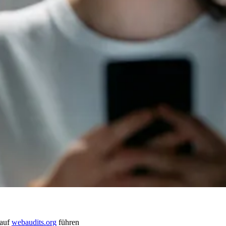
 auf
webaudits.org
führen