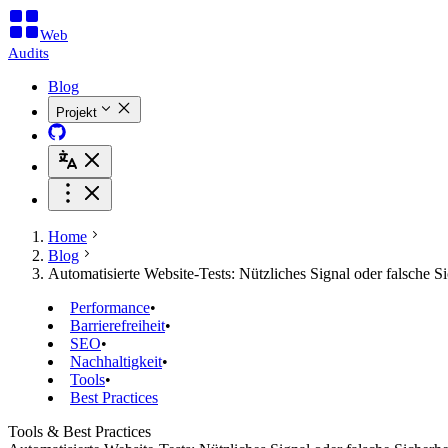
Web
Audits
Blog
Projekt
Home
Blog
Automatisierte Website-Tests: Nützliches Signal oder falsche Si
Performance
•
Barrierefreiheit
•
SEO
•
Nachhaltigkeit
•
Tools
•
Best Practices
Tools & Best Practices