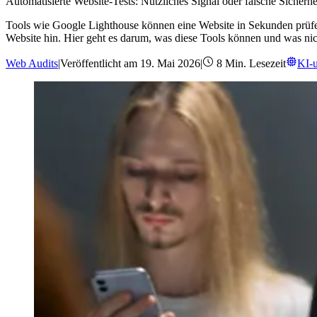
Automatisierte Website-Tests: Nützliches Signal oder falsche Sicherhe
Tools wie Google Lighthouse können eine Website in Sekunden prüfen 
Website hin. Hier geht es darum, was diese Tools können und was ni
Web Audits
|
Veröffentlicht am
19. Mai 2026
|
8
Min. Lesezeit
KI-u