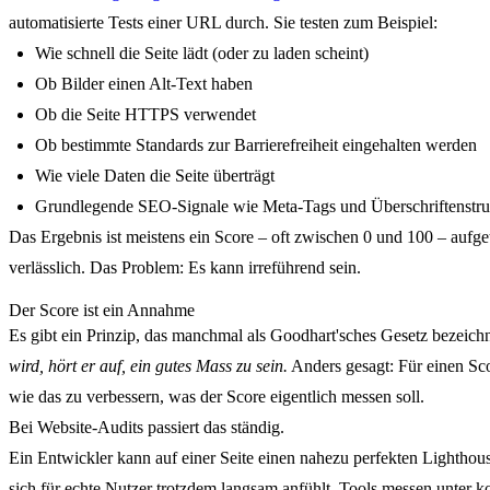
automatisierte Tests einer URL durch. Sie testen zum Beispiel:
Wie schnell die Seite lädt (oder zu laden scheint)
Ob Bilder einen Alt-Text haben
Ob die Seite HTTPS verwendet
Ob bestimmte Standards zur Barrierefreiheit eingehalten werden
Wie viele Daten die Seite überträgt
Grundlegende SEO-Signale wie Meta-Tags und Überschriftenstru
Das Ergebnis ist meistens ein Score – oft zwischen 0 und 100 – aufge
verlässlich. Das Problem: Es kann irreführend sein.
Der Score ist ein Annahme
Es gibt ein Prinzip, das manchmal als Goodhart'sches Gesetz bezeich
wird, hört er auf, ein gutes Mass zu sein.
Anders gesagt: Für einen Scor
wie das zu verbessern, was der Score eigentlich messen soll.
Bei Website-Audits passiert das ständig.
Ein Entwickler kann auf einer Seite einen nahezu perfekten Lighthou
sich für echte Nutzer trotzdem langsam anfühlt. Tools messen unter k