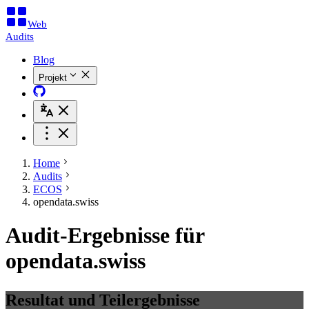
Web
Audits
Blog
Projekt
Home
Audits
ECOS
opendata.swiss
Audit-Ergebnisse für
opendata.swiss
Resultat und Teilergebnisse