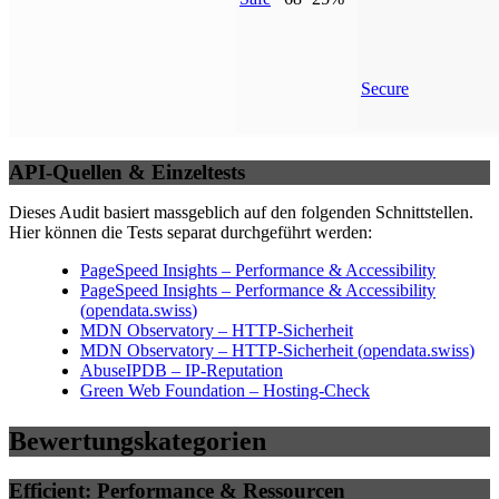
Secure
API-Quellen & Einzeltests
Dieses Audit basiert massgeblich auf den folgenden Schnittstellen.
Hier können die Tests separat durchgeführt werden:
PageSpeed Insights – Performance & Accessibility
PageSpeed Insights – Performance & Accessibility
(
opendata.swiss
)
MDN Observatory – HTTP-Sicherheit
MDN Observatory – HTTP-Sicherheit
(
opendata.swiss
)
AbuseIPDB – IP-Reputation
Green Web Foundation – Hosting-Check
Bewertungskategorien
Efficient: Performance & Ressourcen