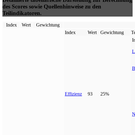
des Scores sowie Quellenhinweise zu den
Teilindikatoren.
Index
Wert
Gewichtung
Index
Wert
Gewichtung
Te
I
L
B
Effizienz
93
25%
N