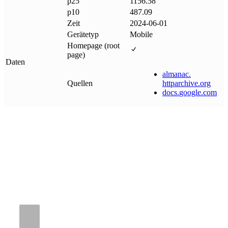
p25
1156.58
p10
487.09
Zeit
2024-06-01
Gerätetyp
Mobile
Homepage (root
page)
Daten
almanac
.
Quellen
httparchive
.
org
docs
.
google
.
com