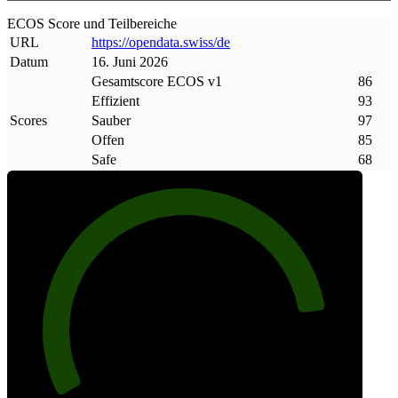
ECOS Score und Teilbereiche
URL
https://opendata
.
swiss/de
Datum
16. Juni 2026
Gesamtscore ECOS v1
86
Effizient
93
Scores
Sauber
97
Offen
85
Safe
68
86