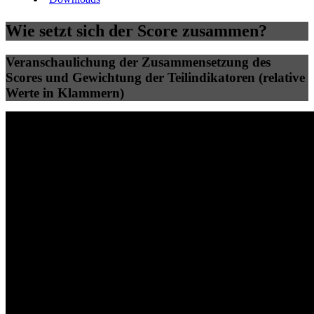
Wie setzt sich der Score zusammen?
Veranschaulichung der Zusammensetzung des
Scores und Gewichtung der Teilindikatoren (relative
Werte in Klammern)
25
%
25
%
93
97
Effizienz
Sauber