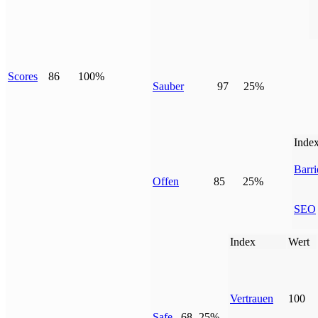
Scores
86
100%
Sauber
97
25%
Inde
Barri
Offen
85
25%
SEO
Index
Wert
Vertrauen
100
Safe
68
25%