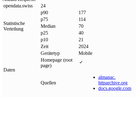
opendata
.
swiss
24
p90
177
p75
114
Statistische
Median
70
Verteilung
p25
40
p10
21
Zeit
2024
Gerätetyp
Mobile
Homepage (root
page)
Daten
almanac
.
Quellen
httparchive
.
org
docs
.
google
.
com