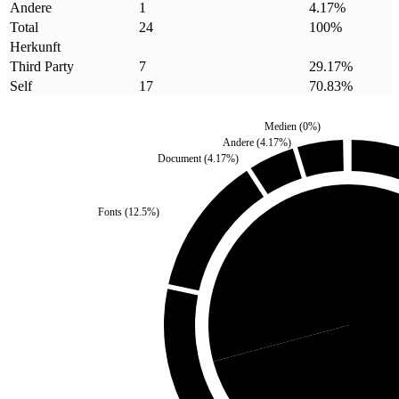
Andere
1
4.17
%
Total
24
100
%
Herkunft
Third Party
7
29.17
%
Self
17
70.83
%
Medien
(
0
%)
Andere
(
4.17
%)
Document
(
4.17
%)
Fonts
(
12.5
%)
Third Party
(
29.17
%)
Self
(