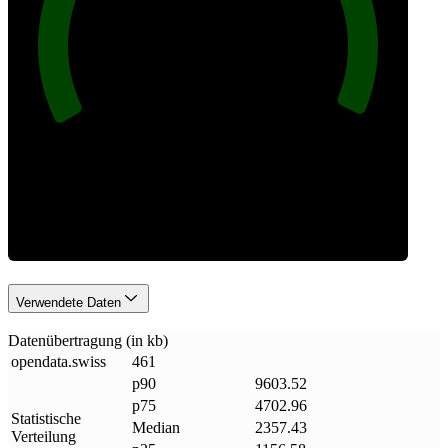
100
Datenmenge
Verwendete Daten
Datenübertragung (in kb)
opendata
.
swiss
461
p90
9603.52
p75
4702.96
Statistische
Median
2357.43
Verteilung