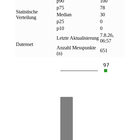
p90
100
p75
78
Statistische
Median
30
Verteilung
p25
0
p10
0
7.8.26,
Letzte Aktualisierung
06:57
Datenset
Anzahl Messpunkte
651
(n)
97