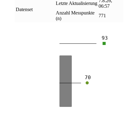
7.8.26,
Letzte Aktualisierung
06:57
Datenset
Anzahl Messpunkte
771
(n)
93
70